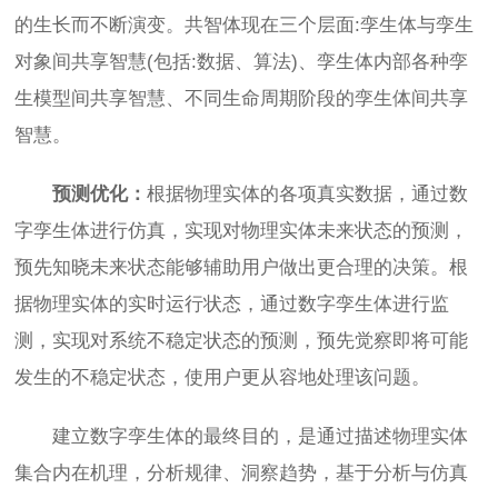
的生长而不断演变。共智体现在三个层面:孪生体与孪生
对象间共享智慧(包括:数据、算法)、孪生体内部各种孪
生模型间共享智慧、不同生命周期阶段的孪生体间共享
智慧。
预测优化：
根据物理实体的各项真实数据，通过数
字孪生体进行仿真，实现对物理实体未来状态的预测，
预先知晓未来状态能够辅助用户做出更合理的决策。根
据物理实体的实时运行状态，通过数字孪生体进行监
测，实现对系统不稳定状态的预测，预先觉察即将可能
发生的不稳定状态，使用户更从容地处理该问题。
建立数字孪生体的最终目的，是通过描述物理实体
集合内在机理，分析规律、洞察趋势，基于分析与仿真